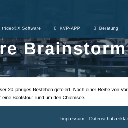
trideo®X Software
KVP-APP
Beratung
hre Brainstor
nser 20 jähriges Bestehen gefeiert. Nach einer Reihe von V
f eine Bootstour rund um den Chiemsee.
Impressum
Datenschutzerklä